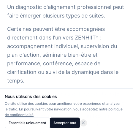
Un diagnostic d'alignement professionnel peut
faire émerger plusieurs types de suites.
Certaines peuvent être accompagnées
directement dans l'univers ZENHIIT
:
®
accompagnement individuel, supervision du
plan d'action, séminaire bien-être et
performance, conférence, espace de
clarification ou suivi de la dynamique dans le
temps.
D'autres peuvent nécessiter l'intervention de
Nous utilisons des cookies
spécialistes complémentaires.
Ce site utilise des cookies pour améliorer votre expérience et analyser
le trafic. En poursuivant votre navigation, vous acceptez notre
politique
de confidentialité
.
Si le diagnostic met en lumière un besoin
Essentiels uniquement
Accepter tout
spécifique autour de la collaboration, de