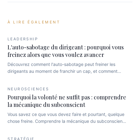
À LIRE ÉGALEMENT
LEADERSHIP
L'auto-sabotage du dirigeant : pourquoi vous
freinez alors que vous voulez avancer
Découvrez comment l'auto-sabotage peut freiner les
dirigeants au moment de franchir un cap, et comment
l'alignement entre conscience, subconscient, mental et
corps permet de retrouver clarté, cohérence et
NEUROSCIENCES
performance durable.
Pourquoi la volonté ne suffit pas : comprendre
la mécanique du subconscient
Vous savez ce que vous devez faire et pourtant, quelque
chose freine. Comprendre la mécanique du subconscient
pour sortir de la logique de la volonté pure et retrouver un
alignement intérieur entre conscience, mental, corps et
STRATÉGIE