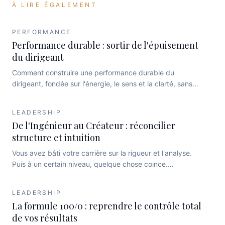
À LIRE ÉGALEMENT
PERFORMANCE
Performance durable : sortir de l'épuisement
du dirigeant
Comment construire une performance durable du
dirigeant, fondée sur l'énergie, le sens et la clarté, sans
basculer dans l'épuisement.
LEADERSHIP
De l'Ingénieur au Créateur : réconcilier
structure et intuition
Vous avez bâti votre carrière sur la rigueur et l'analyse.
Puis à un certain niveau, quelque chose coince.
Découvrez pourquoi la logique seule atteint ses limites —
et comment intégrer l'intuition, l'intelligence émotionnelle
LEADERSHIP
et la présence pour décider plus juste.
La formule 100/0 : reprendre le contrôle total
de vos résultats